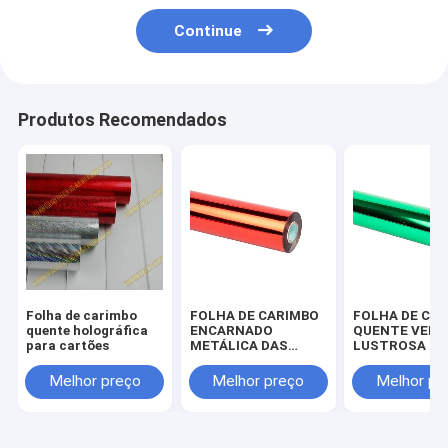
Continue
Produtos Recomendados
Folha de carimbo
FOLHA DE CARIMBO
FOLHA DE CA
quente holográfica
ENCARNADO
QUENTE VERD
para cartões
METÁLICA DAS
LUSTROSA DA
VENDAS QUENTES
VENDAS QUE
PARA PAPÉIS E
PARA PAPÉIS 
Melhor preço
Melhor preço
Melhor pr
EMPACOTAMENTO
EMPACOTAME
SUPERIOR
SUPERIOR