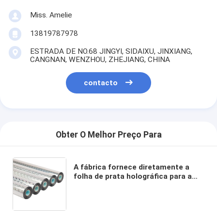
Miss. Amelie
13819787978
ESTRADA DE NO.68 JINGYI, SIDAIXU, JINXIANG,
CANGNAN, WENZHOU, ZHEJIANG, CHINA
contacto
Obter O Melhor Preço Para
A fábrica fornece diretamente a
folha de prata holográfica para a
venda quente do rolo 2021 do
tamanho 64cm*120m dos papéis e
dos plásticos