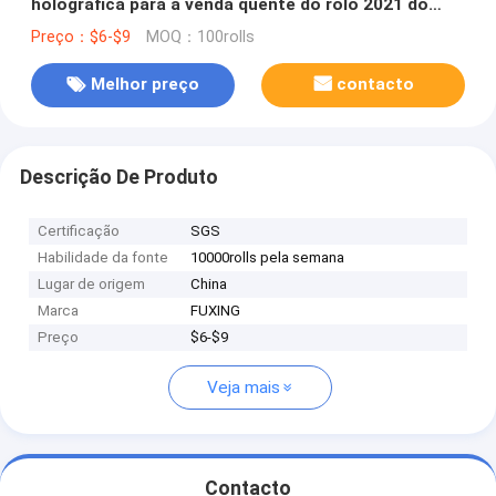
holográfica para a venda quente do rolo 2021 do
tamanho 64cm*120m dos papéis e dos plásticos
Preço：$6-$9
MOQ：100rolls
Melhor preço
contacto
Descrição De Produto
Certificação
SGS
Habilidade da fonte
10000rolls pela semana
Lugar de origem
China
Marca
FUXING
Preço
$6-$9
Veja mais
Contacto